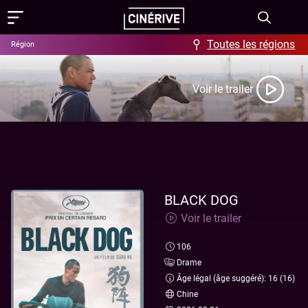
Toutes les régions
Région
Films
Voir le trailer
Showing in English
Programme
Événements
Actus
BLACK DOG
Voir le trailer
FAQ & Offres
106
Aide / FAQ
Contact
Drame
Âge légal (âge suggéré): 16 (16)
Offres
À propos
Chine
Ciné-Resto & Bar