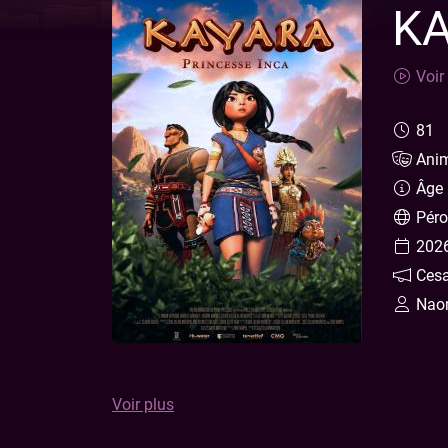
KA
Voir 
81
Anim
Âge l
Péro
2026
Cesa
Naom
Dans l’Empire inca, Kayara, 16 ans, rêve de rej
Voir plus
cette mission prestigieuse est réservée aux ho
participer à la grande Course des Messagers de