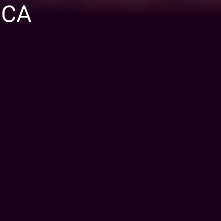
NCA
e royaume. Mais
çon pour