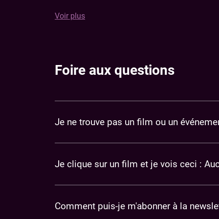
Voir plus
Chaque film mérite une boisson à sa hauteur. Q
vous soyez d'humeur pour une eau plate ou
gazeuse, un soda pour l'ambiance, un café pour
se réveiller ou une bière pour vous détendre, no
avons tout ce qu'il faut pour agrémenter votre
Foire aux questions
séance.
Je ne trouve pas un film ou un événeme
Je clique sur un film et je vois ceci : A
Comment puis-je m'abonner à la newslet