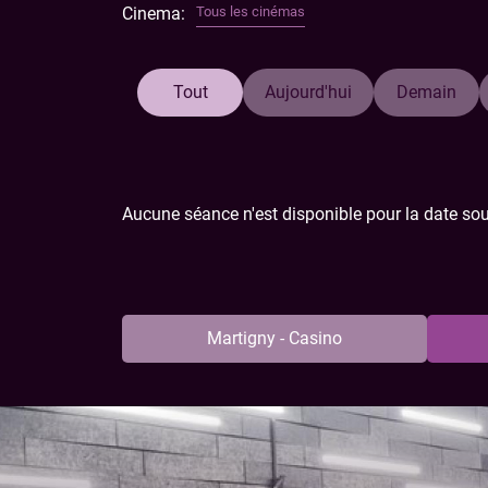
Cinema:
Tous les cinémas
Courageuse et intrépide, la jeune fille va défie
extraordinaire à travers les paysages majestueux
et l’héritage de son peuple.
Tout
Aujourd'hui
Demain
Aucune séance n'est disponible pour la date sou
Martigny - Casino