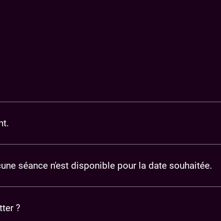
ue
us
nt.
ucune séance n'est disponible pour la date souhaitée.
ter ?