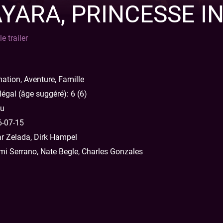
YARA, PRINCESSE I
le trailer
ation, Aventure, Famille
égal (âge suggéré): 6 (6)
u
-07-15
r Zelada, Dirk Hampel
i Serrano, Nate Begle, Charles Gonzales
oindre les Chasquis, les légendaires messagers qui parcourent l
mmes…Déterminée à prouver sa valeur, Kayara se déguise en gar
vant l’Empereur.