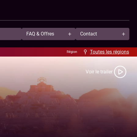
FAQ & Offres
Contact
Aide / FAQ
À propos
Toutes les régions
Région
Offres
Nous contacter
B2B
Nos cinémas
Voir le trailer
Anniversaire
Nos tarifs
Ciné Resto