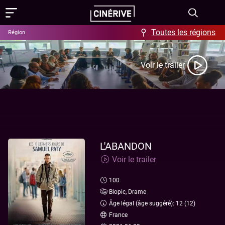
Toutes les régions
Région
Films
Voir le trailer
Showing in English
Programme
Événements
Actus
L'ABANDON
Voir le trailer
FAQ & Offres
100
Aide / FAQ
Contact
Biopic, Drame
Âge légal (âge suggéré): 12 (12)
Offres
À propos
France
Ciné-Resto & Bar