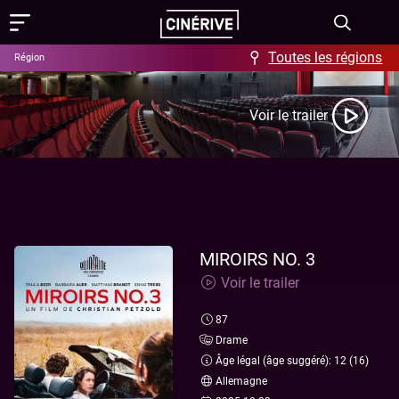
Toutes les régions
Région
Films
Voir le trailer
Showing in English
Programme
Événements
Actus
MIROIRS NO. 3
Voir le trailer
FAQ & Offres
87
Aide / FAQ
Contact
Drame
Âge légal (âge suggéré): 12 (16)
Offres
À propos
Allemagne
Ciné-Resto & Bar