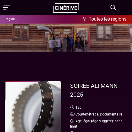
Toutes les régions
Région
Films
Showing in English
Programme
Événements
Actus
SOIREE ALTMANN
2025
FAQ & Offres
120
Aide / FAQ
Contact
Court-métrage, Documentaire
Offres
À propos
Âge légal (âge suggéré): sans
limit
Ciné-Resto & Bar