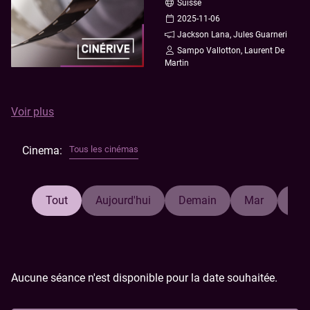
B2B
Nous contacter
Suisse
Escape Game
2025-11-06
Anniversaire
Nos cinémas
Jackson Lana, Jules Guarneri
Sampo Vallotton, Laurent De
Ciné Resto
Nos tarifs
Martin
Série de courts-métrages dont Inefficient Joy, avec Sampo
Voir plus
Vallotton et Laurent De Martin & La montana Te Llamama,
un voyage en Argentine où se mêlent amitié, ride et
Cinema:
Tous les cinémas
découverte.
Billets en vente chez Altmann Sports et Cinérive
Tout
Aujourd'hui
Demain
Mar
Mer
Aucune séance n'est disponible pour la date souhaitée.